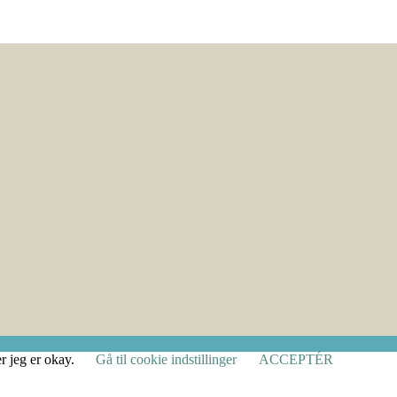
r jeg er okay.
Gå til cookie indstillinger
ACCEPTÉR