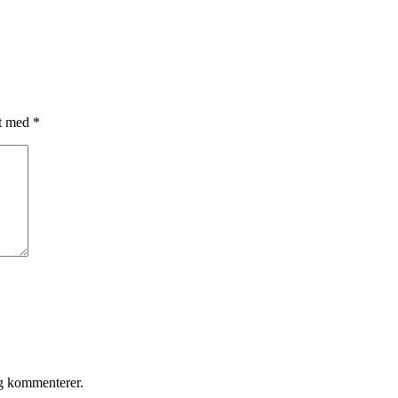
et med
*
eg kommenterer.