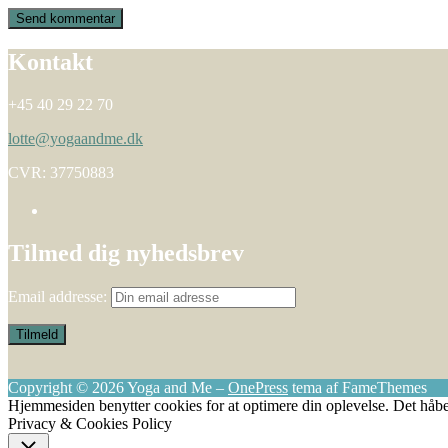
Kontakt
+45 40 29 22 70
lotte@yogaandme.dk
CVR: 37750883
Tilmed dig nyhedsbrev
Email addresse:
Copyright © 2026 Yoga and Me
–
OnePress
tema af FameThemes
Hjemmesiden benytter cookies for at optimere din oplevelse. Det håbe
Privacy & Cookies Policy