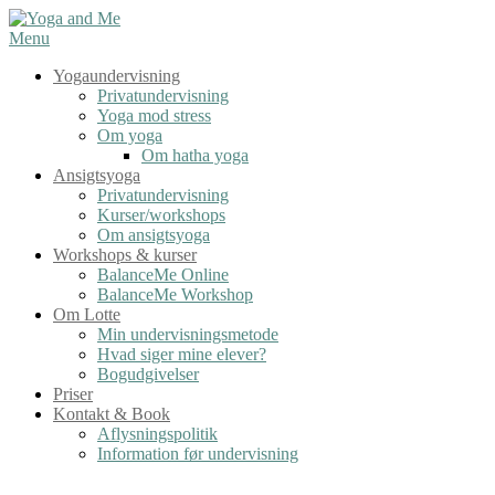
Spring
til
Menu
indhold
Yogaundervisning
Privatundervisning
Yoga mod stress
Om yoga
Om hatha yoga
Ansigtsyoga
Privatundervisning
Kurser/workshops
Om ansigtsyoga
Workshops & kurser
BalanceMe Online
BalanceMe Workshop
Om Lotte
Min undervisningsmetode
Hvad siger mine elever?
Bogudgivelser
Priser
Kontakt & Book
Aflysningspolitik
Information før undervisning