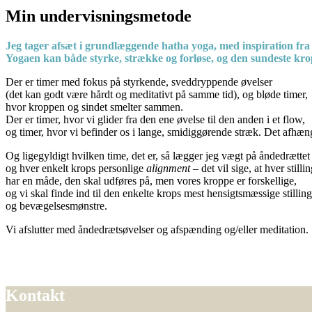
Min undervisningsmetode
Jeg tager afsæt i grundlæggende hatha yoga, med inspiration fr
Yogaen kan både styrke, strække og forløse,
og den sundeste kro
Der er timer med fokus på styrkende, sveddryppende øvelser
(det kan godt være hårdt og meditativt på samme tid), og bløde timer,
hvor kroppen og sindet smelter sammen.
Der er timer, hvor vi glider fra den ene øvelse til den anden i et flow,
og timer, hvor vi befinder os i lange, smidiggørende stræk. Det afhæ
Og ligegyldigt hvilken time, det er, så lægger jeg vægt på åndedrætte
og hver enkelt krops personlige
alignment
– det vil sige, at hver stilli
har en måde, den skal udføres på, men vores kroppe er forskellige,
og vi skal finde ind til den enkelte krops mest hensigtsmæssige stillin
og bevægelsesmønstre.
Vi afslutter med åndedrætsøvelser og afspænding og/eller meditation.
Kontakt