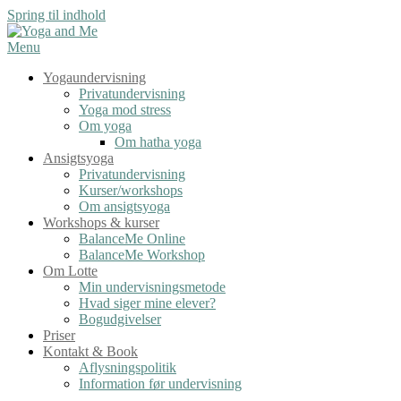
Spring til indhold
Menu
Yogaundervisning
Privatundervisning
Yoga mod stress
Om yoga
Om hatha yoga
Ansigtsyoga
Privatundervisning
Kurser/workshops
Om ansigtsyoga
Workshops & kurser
BalanceMe Online
BalanceMe Workshop
Om Lotte
Min undervisningsmetode
Hvad siger mine elever?
Bogudgivelser
Priser
Kontakt & Book
Aflysningspolitik
Information før undervisning