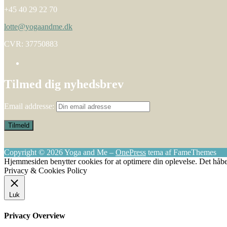
+45 40 29 22 70
lotte@yogaandme.dk
CVR: 37750883
Tilmed dig nyhedsbrev
Email addresse:
Copyright © 2026 Yoga and Me
–
OnePress
tema af FameThemes
Hjemmesiden benytter cookies for at optimere din oplevelse. Det håbe
Privacy & Cookies Policy
Luk
Privacy Overview