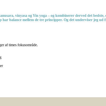
a anusara,
vinyasa og Yin yoga – og kombinerer derved det bedste,
p har balance mellem de tre principper. Og det underviser jeg ud 
nger af times fokusområde.
t
ng
ger