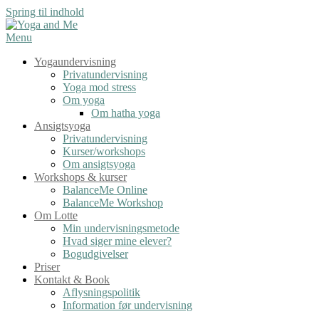
Spring til indhold
Menu
Yogaundervisning
Privatundervisning
Yoga mod stress
Om yoga
Om hatha yoga
Ansigtsyoga
Privatundervisning
Kurser/workshops
Om ansigtsyoga
Workshops & kurser
BalanceMe Online
BalanceMe Workshop
Om Lotte
Min undervisningsmetode
Hvad siger mine elever?
Bogudgivelser
Priser
Kontakt & Book
Aflysningspolitik
Information før undervisning