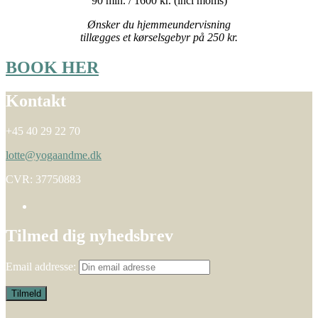
90 min. / 1600 kr. (incl moms)
Ønsker du hjemmeundervisning
tillægges et kørselsgebyr på 250 kr.
BOOK HER
Kontakt
+45 40 29 22 70
lotte@yogaandme.dk
CVR: 37750883
Tilmed dig nyhedsbrev
Email addresse: