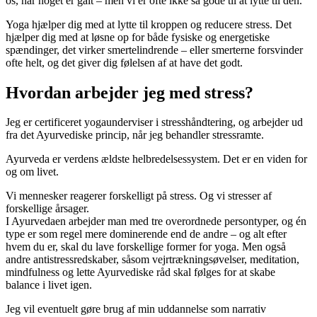
os, når noget er galt – men vi er ofte ikke så gode til at lytte til den.
Yoga hjælper dig med at lytte til kroppen og reducere stress. Det
hjælper dig med at løsne op for både fysiske og energetiske
spændinger, det virker smertelindrende – eller smerterne forsvinder
ofte helt, og det giver dig følelsen af at have det godt.
Hvordan arbejder jeg med stress?
Jeg er certificeret yogaunderviser i stresshåndtering, og arbejder ud
fra det Ayurvediske princip, når jeg behandler stressramte.
Ayurveda er verdens ældste helbredelsessystem. Det er en viden for
og om livet.
Vi mennesker reagerer forskelligt på stress. Og vi stresser af
forskellige årsager.
I Ayurvedaen arbejder man med tre overordnede persontyper, og én
type er som regel mere dominerende end de andre – og alt efter
hvem du er, skal du lave forskellige former for yoga. Men også
andre antistressredskaber, såsom vejrtrækningsøvelser, meditation,
mindfulness og lette Ayurvediske råd skal følges for at skabe
balance i livet igen.
Jeg vil eventuelt gøre brug af min uddannelse som narrativ