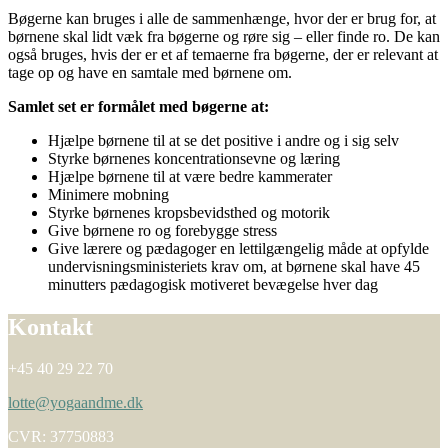
Bøgerne kan bruges i alle de sammenhænge, hvor der er brug for, at
børnene skal lidt væk fra bøgerne og røre sig – eller finde ro. De kan
også bruges, hvis der er et af temaerne fra bøgerne, der er relevant at
tage op og have en samtale med børnene om.
Samlet set er formålet med bøgerne at:
Hjælpe børnene til at se det positive i andre og i sig selv
Styrke børnenes koncentrationsevne og læring
Hjælpe børnene til at være bedre kammerater
Minimere mobning
Styrke børnenes kropsbevidsthed og motorik
Give børnene ro og forebygge stress
Give lærere og pædagoger en lettilgængelig måde at opfylde
undervisningsministeriets krav om, at børnene skal have 45
minutters pædagogisk motiveret bevægelse hver dag
Kontakt
+45 40 29 22 70
lotte@yogaandme.dk
CVR: 37750883