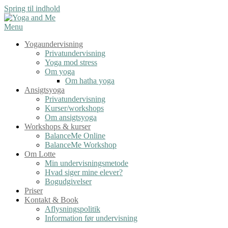
Spring til indhold
Menu
Yogaundervisning
Privatundervisning
Yoga mod stress
Om yoga
Om hatha yoga
Ansigtsyoga
Privatundervisning
Kurser/workshops
Om ansigtsyoga
Workshops & kurser
BalanceMe Online
BalanceMe Workshop
Om Lotte
Min undervisningsmetode
Hvad siger mine elever?
Bogudgivelser
Priser
Kontakt & Book
Aflysningspolitik
Information før undervisning