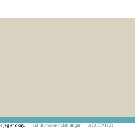
r jeg er okay.
Gå til cookie indstillinger
ACCEPTÉR