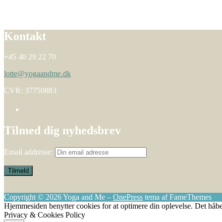
Kontakt
+45 40 29 22 70
lotte@yogaandme.dk
CVR: 37750883
Tilmed dig nyhedsbrev
Email addresse:
Copyright © 2026 Yoga and Me
–
OnePress
tema af FameThemes
Hjemmesiden benytter cookies for at optimere din oplevelse. Det håbe
Privacy & Cookies Policy