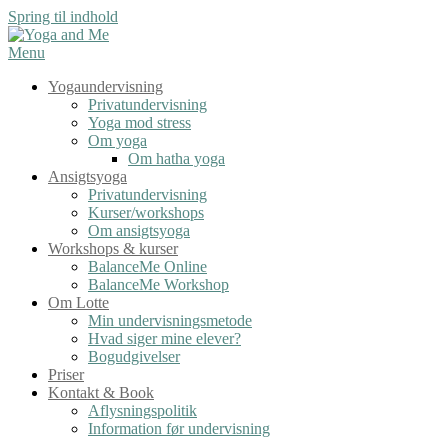
Spring til indhold
Menu
Yogaundervisning
Privatundervisning
Yoga mod stress
Om yoga
Om hatha yoga
Ansigtsyoga
Privatundervisning
Kurser/workshops
Om ansigtsyoga
Workshops & kurser
BalanceMe Online
BalanceMe Workshop
Om Lotte
Min undervisningsmetode
Hvad siger mine elever?
Bogudgivelser
Priser
Kontakt & Book
Aflysningspolitik
Information før undervisning