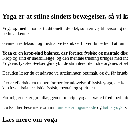
Yoga er at stilne sindets bevægelser, så vi 
Yoga og meditation er traditionelt udviklet, som en vej til personlig ud
bedre at kende.
Gennem refleksion og meditative teknikker bliver du bedre til at rumme 
Yoga er en krop-sind balance, der forener fysiske og mentale disc
Krop og sind er uadskillelige, og den mentale træning bringes med ind i
Yogaens fysiske øvelser går dybt, de stimulerer de indre organer, st
Desuden lærer du at udnytte vejrtrækningen optimalt, og du får brugba
Der er efterhånden mange former for udøvelse af fysisk yoga, der kan h
kan leve i balance, både fysisk, mentalt og spirituelt.
For mig er det er grundlæggende princip i yoga at være i fred med mi
Du kan her læse mere om min
undervisningsmetode
og
hatha yoga
,
so
Læs mere om yoga