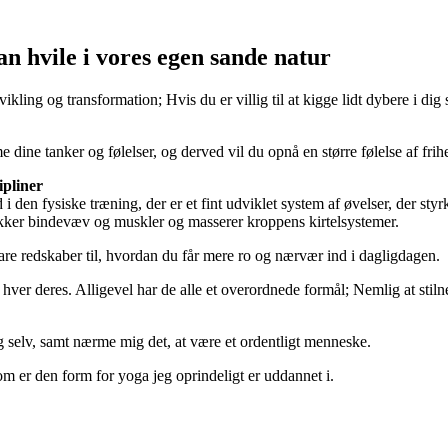
kan hvile i vores egen sande natur
vikling og transformation; Hvis du er villig til at kigge lidt dybere i d
dine tanker og følelser, og derved vil du opnå en større følelse af frih
ipliner
 den fysiske træning, der er et fint udviklet system af øvelser, der styr
rækker bindevæv og muskler og masserer kroppens kirtelsystemer.
re redskaber til, hvordan du får mere ro og nærvær ind i dagligdagen.
ver deres. Alligevel har de alle et overordnede formål; Nemlig at stilne
g selv, samt nærme mig det, at være et ordentligt menneske.
m er den form for yoga jeg oprindeligt er uddannet i.