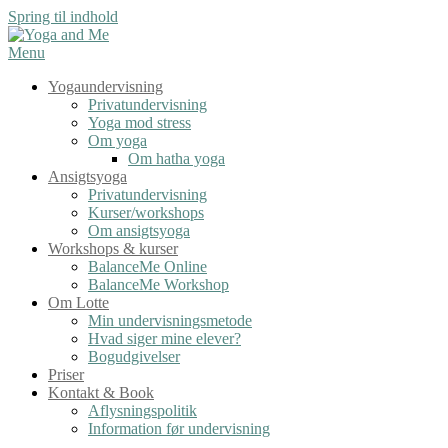
Spring til indhold
Menu
Yogaundervisning
Privatundervisning
Yoga mod stress
Om yoga
Om hatha yoga
Ansigtsyoga
Privatundervisning
Kurser/workshops
Om ansigtsyoga
Workshops & kurser
BalanceMe Online
BalanceMe Workshop
Om Lotte
Min undervisningsmetode
Hvad siger mine elever?
Bogudgivelser
Priser
Kontakt & Book
Aflysningspolitik
Information før undervisning