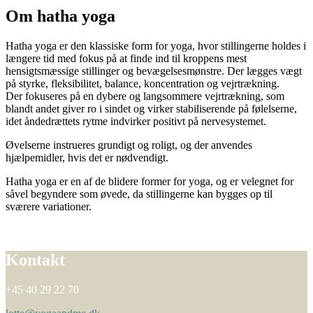
Om hatha yoga
Hatha yoga er den klassiske form for yoga, hvor stillingerne holdes i
længere tid med fokus på at finde ind til kroppens mest
hensigtsmæssige stillinger og bevægelsesmønstre. Der lægges vægt
på styrke, fleksibilitet, balance, koncentration og vejrtrækning.
Der fokuseres på en dybere og langsommere vejrtrækning, som
blandt andet giver ro i sindet og virker stabiliserende på følelserne,
idet åndedrættets rytme indvirker positivt på nervesystemet.
Øvelserne instrueres grundigt og roligt, og der anvendes
hjælpemidler, hvis det er nødvendigt.
Hatha yoga er en af de blidere former for yoga, og er velegnet for
såvel begyndere som øvede, da stillingerne kan bygges op til
sværere variationer.
Kontakt
+45 40 29 22 70