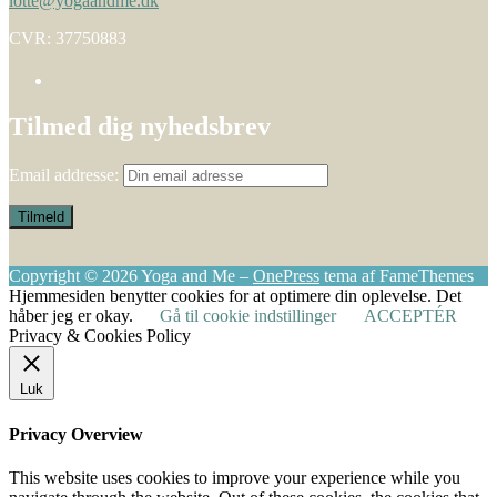
lotte@yogaandme.dk
CVR: 37750883
Tilmed dig nyhedsbrev
Email addresse:
Copyright © 2026 Yoga and Me
–
OnePress
tema af FameThemes
Hjemmesiden benytter cookies for at optimere din oplevelse. Det
håber jeg er okay.
Gå til cookie indstillinger
ACCEPTÉR
Privacy & Cookies Policy
Luk
Privacy Overview
This website uses cookies to improve your experience while you