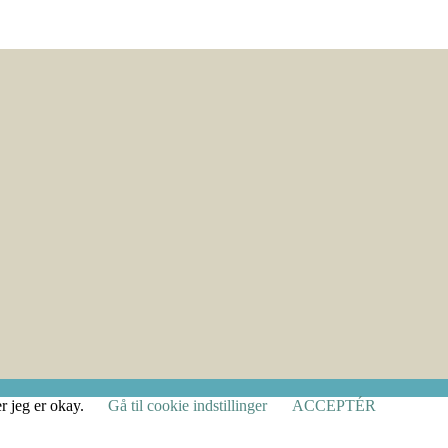
r jeg er okay.
Gå til cookie indstillinger
ACCEPTÉR