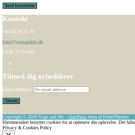
Kontakt
+45 40 29 22 70
lotte@yogaandme.dk
CVR: 37750883
Tilmed dig nyhedsbrev
Email addresse:
Copyright © 2026 Yoga and Me
–
OnePress
tema af FameThemes
Hjemmesiden benytter cookies for at optimere din oplevelse. Det håbe
Privacy & Cookies Policy