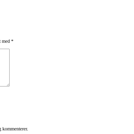
et med
*
eg kommenterer.