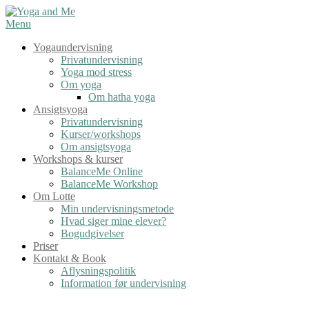
Spring
til
Menu
indhold
Yogaundervisning
Privatundervisning
Yoga mod stress
Om yoga
Om hatha yoga
Ansigtsyoga
Privatundervisning
Kurser/workshops
Om ansigtsyoga
Workshops & kurser
BalanceMe Online
BalanceMe Workshop
Om Lotte
Min undervisningsmetode
Hvad siger mine elever?
Bogudgivelser
Priser
Kontakt & Book
Aflysningspolitik
Information før undervisning