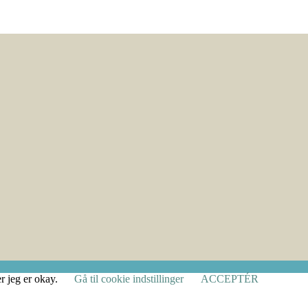
r jeg er okay.
Gå til cookie indstillinger
ACCEPTÉR