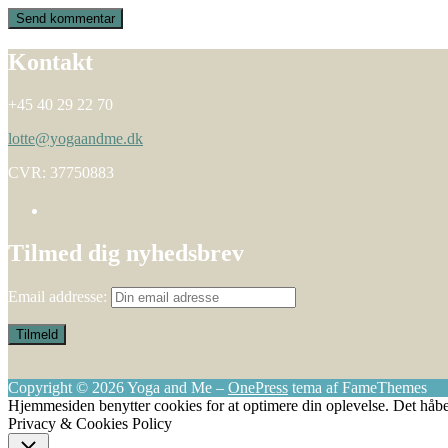
Kontakt
+45 40 29 22 70
lotte@yogaandme.dk
CVR: 37750883
Tilmed dig nyhedsbrev
Email addresse:
Copyright © 2026 Yoga and Me
–
OnePress
tema af FameThemes
Hjemmesiden benytter cookies for at optimere din oplevelse. Det håbe
Privacy & Cookies Policy