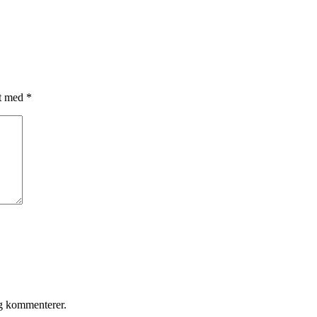
et med
*
eg kommenterer.