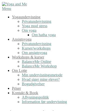
Spring
til
Menu
indhold
Yogaundervisning
Privatundervisning
Yoga mod stress
Om yoga
Om hatha yoga
Ansigtsyoga
Privatundervisning
Kurser/workshops
Om ansigtsyoga
Workshops & kurser
BalanceMe Online
BalanceMe Workshop
Om Lotte
Min undervisningsmetode
Hvad siger mine elever?
Bogudgivelser
Priser
Kontakt & Book
Aflysningspolitik
Information før undervisning