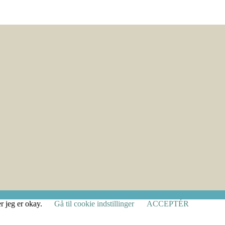
r jeg er okay.
Gå til cookie indstillinger
ACCEPTÉR