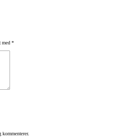
et med
*
eg kommenterer.