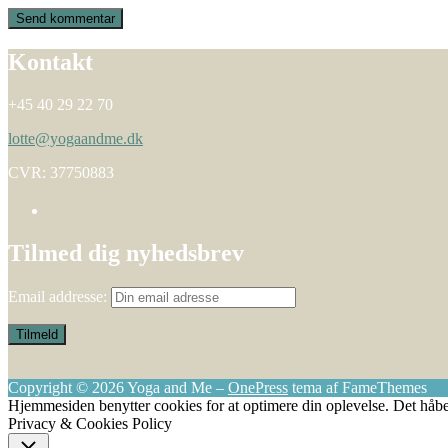
Kontakt
+45 40 29 22 70
lotte@yogaandme.dk
CVR: 37750883
Tilmed dig nyhedsbrev
Email addresse:
Copyright © 2026 Yoga and Me
–
OnePress
tema af FameThemes
Hjemmesiden benytter cookies for at optimere din oplevelse. Det håbe
Privacy & Cookies Policy