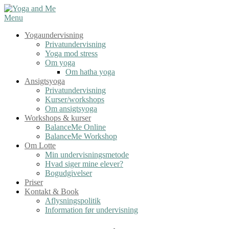
Spring
til
Menu
indhold
Yogaundervisning
Privatundervisning
Yoga mod stress
Om yoga
Om hatha yoga
Ansigtsyoga
Privatundervisning
Kurser/workshops
Om ansigtsyoga
Workshops & kurser
BalanceMe Online
BalanceMe Workshop
Om Lotte
Min undervisningsmetode
Hvad siger mine elever?
Bogudgivelser
Priser
Kontakt & Book
Aflysningspolitik
Information før undervisning