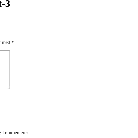
t-3
et med
*
eg kommenterer.