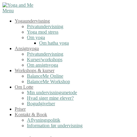
Spring
til
Menu
indhold
Yogaundervisning
Privatundervisning
Yoga mod stress
Om yoga
Om hatha yoga
Ansigtsyoga
Privatundervisning
Kurser/workshops
Om ansigtsyoga
Workshops & kurser
BalanceMe Online
BalanceMe Workshop
Om Lotte
Min undervisningsmetode
Hvad siger mine elever?
Bogudgivelser
Priser
Kontakt & Book
Aflysningspolitik
Information før undervisning