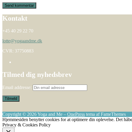
Kontakt
+45 40 29 22 70
lotte@yogaandme.dk
CVR: 37750883
Tilmed dig nyhedsbrev
Email addresse:
Copyright © 2026 Yoga and Me
–
OnePress
tema af FameThemes
Hjemmesiden benytter cookies for at optimere din oplevelse. Det håbe
Privacy & Cookies Policy