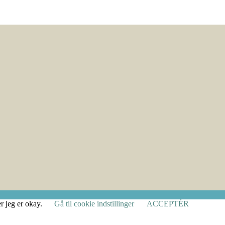
r jeg er okay.
Gå til cookie indstillinger
ACCEPTÉR